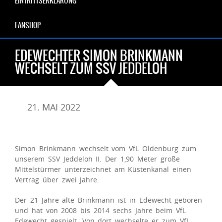
EINTRITTSERKLÄRUNG
FANSHOP
EDEWECHTER SIMON BRINKMANN
WECHSELT ZUM SSV JEDDELOH
21. MAI 2022
Simon Brinkmann wechselt vom VfL Oldenburg zum
unserem SSV Jeddeloh II. Der 1,90 Meter große
Mittelstürmer unterzeichnet am Küstenkanal einen
Vertrag über zwei Jahre.
Der 21 Jahre alte Brinkmann ist in Edewecht geboren
und hat von 2008 bis 2014 sechs Jahre beim VfL
Edewecht gespielt. Von dort wechselte er zum VfL