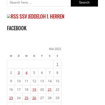
SSV JEDDELOH 1. HERREN
FACEBOOK
Mai 2022
M
D
M
D
F
S
S
1
2
3
4
5
6
7
8
9
10
11
12
13
14
15
16
17
18
19
20
21
22
23
24
25
26
27
28
29