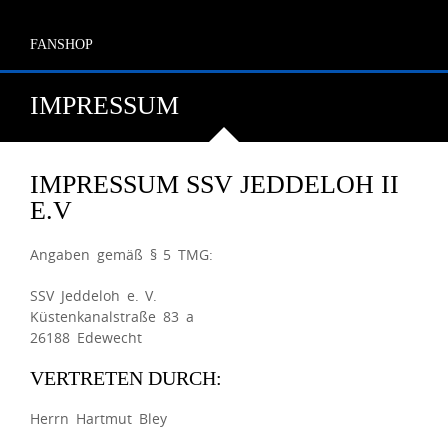
FANSHOP
IMPRESSUM
IMPRESSUM SSV JEDDELOH II
E.V
Angaben gemäß § 5 TMG:
SSV Jeddeloh e. V.
Küstenkanalstraße 83 a
26188 Edewecht
VERTRETEN DURCH:
Herrn Hartmut Bley