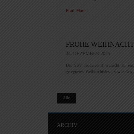
Read More…
FROHE WEIHNACH
24. DEZEMBER 2025
Der SSV Jeddeloh II wünscht all sei
gesegnetes Weihnachtsfest, sowie Ges
Alle
ARCHIV