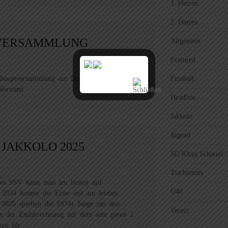
1. Herren
2. Herren
TVERSAMMLUNG
Allgemein
Featured
shauptversammlung am Donnerstag09.04.26,
Fussball
orstand
Headline
Jakkolo
Jugend
JAKKOLO 2025
SG Klein Scharrel /
Tischtennis
 des SSV kann man am besten mit
Ü40
 2024 konnte die Erste erst am letzten
In 2025 spielten die SSVer lange um den
Verein
in der Endabrechnung auf dem sehr guten 2.
men für