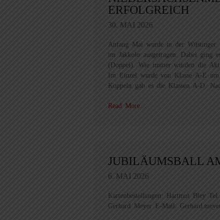
ERFOLGREICH
30. MAI 2026
Anfang Mai wurde in der Wüstinger Sp
im Jakkolo ausgetragen. Dabei ging 
(Doppel). Wie immer wurden die Aktiv
Im Einzel wurde von Klasse A-E um d
Koppeln gab es die Klassen A-D. Nac
Read More…
JUBILÄUMSBALL AM 
6. MAI 2026
Kartenbestellungen: Hartmut Bley Te
Gerhard Meyer E-Mail: Gerhard.meyer