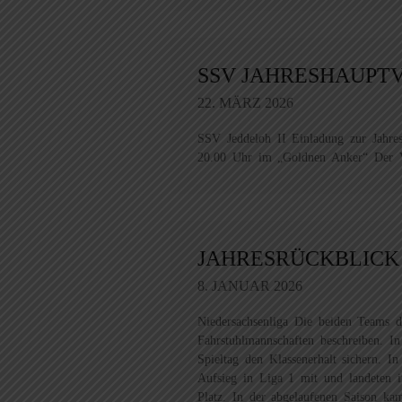
SSV JAHRESHAUP
22. MÄRZ 2026
SSV Jeddeloh II Einladung zur Jahre
20.00 Uhr im „Goldnen Anker“ Der V
JAHRESRÜCKBLICK 
8. JANUAR 2026
Niedersachsenliga Die beiden Teams
Fahrstuhlmannschaften beschreiben. In
Spieltag den Klassenerhalt sichern. 
Aufsieg in Liga 1 mit und landeten 
Platz. In der abgelaufenen Saison ka