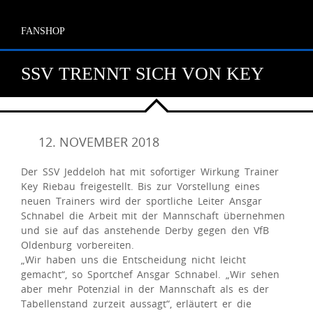
FANSHOP
SSV TRENNT SICH VON KEY
12. NOVEMBER 2018
Der SSV Jeddeloh hat mit sofortiger Wirkung Trainer
Key Riebau freigestellt. Bis zur Vorstellung eines
neuen Trainers wird der sportliche Leiter Ansgar
Schnabel die Arbeit mit der Mannschaft übernehmen
und sie auf das anstehende Derby gegen den VfB
Oldenburg vorbereiten.
„Wir haben uns die Entscheidung nicht leicht
gemacht“, so Sportchef Ansgar Schnabel. „Wir sehen
aber mehr Potenzial in der Mannschaft als es der
Tabellenstand zurzeit aussagt“, erläutert er die