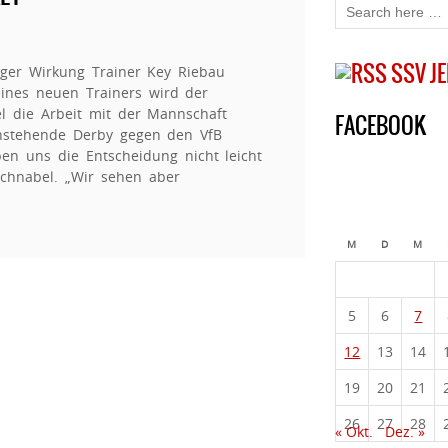
SSV J
iger Wirkung Trainer Key Riebau
g eines neuen Trainers wird der
el die Arbeit mit der Mannschaft
FACEBOOK
nstehende Derby gegen den VfB
en uns die Entscheidung nicht leicht
Schnabel. „Wir sehen aber
M
D
M
5
6
7
12
13
14
19
20
21
26
27
28
« Okt.
Dez. »