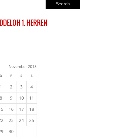
EDDELOH 1. HERREN
November 2018
D
F
S
S
1
2
3
4
8
9
10
11
15
16
17
18
22
23
24
25
29
30