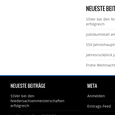
NEUESTE BEI
SSVer bei den N
erfolgreich
Jubiläumsball a
SSV Jahreshaup
Jahresrückblick 
Frohe Weihnach
NEUESTE BEITRÄGE
META
SSVer bei den
Anmelden
Niedersachsenmeisterschaften
erfolgreich
Eintrags-Feed