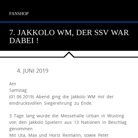
FANSHOP
7. JAKKOLO WM, DER SSV WAR
DABEI !
4. JUNI 2019
Am
Samstag
(01.06.2019) Abend ging die Jakkolo WM mit der
eindrucksvollen Siegerehrung zu Ende.
3 Tage lang wurde die Messehalle Urban in Wüsting
von den Jakkolo Spielern aus 13 Nationen in Beschlag
genommen.
Mit Uta, Max und Horst Reimann, sowie Peter