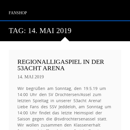
FANSHOP
TAG:
14. MAI 2019
REGIONALLIGASPIEL IN DER
53ACHT ARENA
14. MAI 2019
Wir begrüßen am Sonntag, den 19.5.19 um
14:00 Uhr den SV Drochtersen/Assel zum
letzten Spieltag in unserer 53acht Arena!
Liebe Fans des SSV Jeddeloh, am Sonntag um
14:00 Uhr findet das letzte Heimspiel der
Saison gegen die @svdrochtersenassel statt.
Wir wollen zusammen den Klassenerhalt