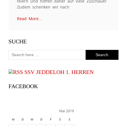
feiern und hoffen daher auf viele Zuschauer.
Zudem schenken wir nach
Read More…
SUCHE
SSV JEDDELOH 1. HERREN
FACEBOOK
Mai 2019
M
D
M
D
F
S
S