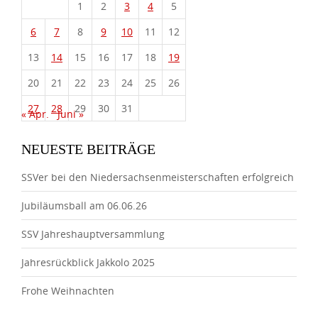
1
2
3
4
5
6
7
8
9
10
11
12
13
14
15
16
17
18
19
20
21
22
23
24
25
26
27
28
29
30
31
« Apr.
Juni »
NEUESTE BEITRÄGE
SSVer bei den Niedersachsenmeisterschaften erfolgreich
Jubiläumsball am 06.06.26
SSV Jahreshauptversammlung
Jahresrückblick Jakkolo 2025
Frohe Weihnachten