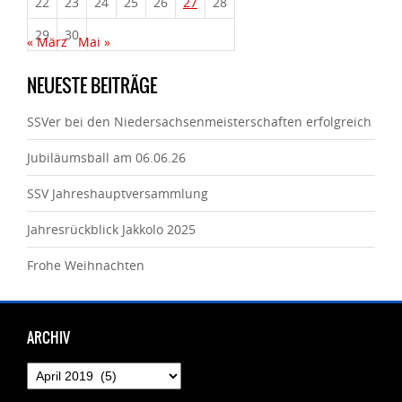
22
23
24
25
26
27
28
29
30
« März
Mai »
NEUESTE BEITRÄGE
SSVer bei den Niedersachsenmeisterschaften erfolgreich
Jubiläumsball am 06.06.26
SSV Jahreshauptversammlung
Jahresrückblick Jakkolo 2025
Frohe Weihnachten
ARCHIV
Archiv