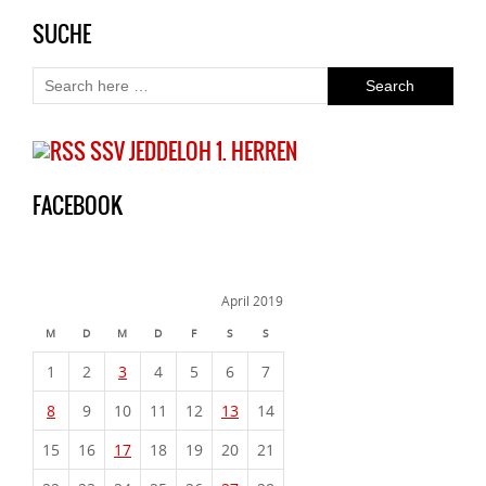
SUCHE
SSV JEDDELOH 1. HERREN
FACEBOOK
April 2019
M
D
M
D
F
S
S
1
2
3
4
5
6
7
8
9
10
11
12
13
14
15
16
17
18
19
20
21