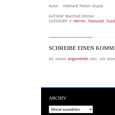
Autor: Volkhard Patten (Fupa)
AUTHOR: Manfred Dittmer
CATEGORY:
1. Herren
,
Featured
,
Fuss
SCHREIBE EINEN KOM
Du musst
angemeldet
sein, um ein
ARCHIV
Archiv