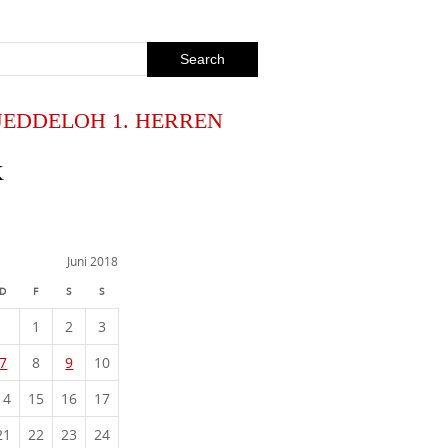
JEDDELOH 1. HERREN
K
Juni 2018
D
F
S
S
1
2
3
7
8
9
10
14
15
16
17
21
22
23
24