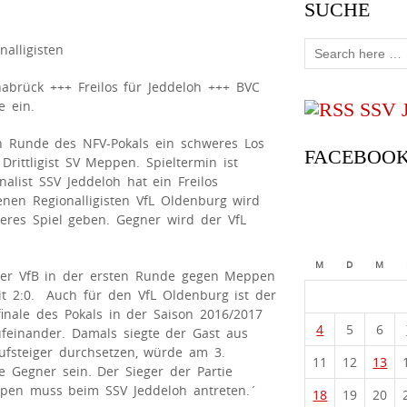
SUCHE
alligisten
abrück +++ Freilos für Jeddeloh +++ BVC
e ein.
SSV 
n Runde des NFV-Pokals ein schweres Los
FACEBOO
Drittligist SV Meppen. Spieltermin ist
inalist SSV Jeddeloh hat ein Freilos
enen Regionalligisten VfL Oldenburg wird
eres Spiel geben. Gegner wird der VfL
M
D
M
e der VfB in der ersten Runde gegen Meppen
it 2:0. Auch für den VfL Oldenburg ist der
inale des Pokals in der Saison 2016/2017
4
5
6
feinander. Damals siegte der Gast aus
Aufsteiger durchsetzen, würde am 3.
11
12
13
 Gegner sein. Der Sieger der Partie
en muss beim SSV Jeddeloh antreten.´
18
19
20