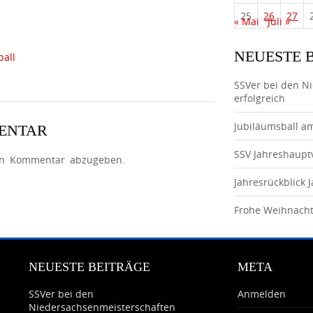
25
26
27
« Mai
Juli »
NEUESTE 
ball
SSVer bei den N
erfolgreich
Jubiläumsball a
MENTAR
SSV Jahreshaup
en Kommentar abzugeben.
Jahresrückblick 
Frohe Weihnach
NEUESTE BEITRÄGE
META
SSVer bei den
Anmelden
Niedersachsenmeisterschaften