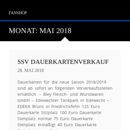
FANSHOP
MONAT:
MAI 2018
SSV DAUERKARTENVERKAUF
28. MAI 2018
Dauerkarten für die neue Saison 2018/2019
sind ab sofort an folgenden Vorverkaufsstellen
erhältlich: – Bley Fleisch- und Wurstwaren
GmbH – Edewechter Tankpark in Edewecht –
EDEKA Bruns in Friedrichsfehn 125 Euro
Dauerkarte Sitzplatz 100 Euro Dauerkarte
Stehplatz normal 75 Euro Dauerkarte
Stehplatz ermäßigt 40 Euro Dauerkarte