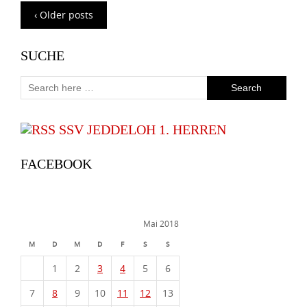
‹ Older posts
SUCHE
SSV JEDDELOH 1. HERREN
FACEBOOK
Mai 2018
M
D
M
D
F
S
S
1
2
3
4
5
6
7
8
9
10
11
12
13