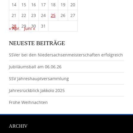
14
15
16
17
18
19
20
21
22
23
24
25
26
27
28
29
30
31
« Apr.
Juni »
NEUESTE BEITRÄGE
SSVer bei den Niedersachsenmeisterschaften erfolgreich
Jubiläumsball am 06.06.26
SSV Jahreshauptversammlung
Jahresrückblick Jakkolo 2025
Frohe Weihnachten
ARCHIV