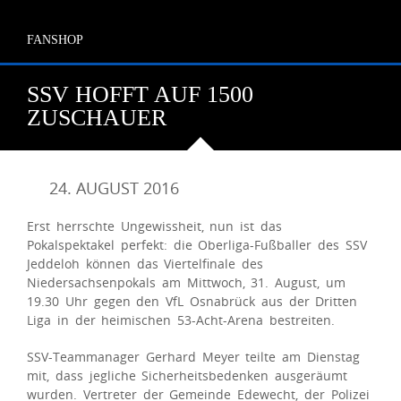
FANSHOP
SSV HOFFT AUF 1500
ZUSCHAUER
24. AUGUST 2016
Erst herrschte Ungewissheit, nun ist das
Pokalspektakel perfekt: die Oberliga-Fußballer des SSV
Jeddeloh können das Viertelfinale des
Niedersachsenpokals am Mittwoch, 31. August, um
19.30 Uhr gegen den VfL Osnabrück aus der Dritten
Liga in der heimischen 53-Acht-Arena bestreiten.
SSV-Teammanager Gerhard Meyer teilte am Dienstag
mit, dass jegliche Sicherheitsbedenken ausgeräumt
wurden. Vertreter der Gemeinde Edewecht, der Polizei