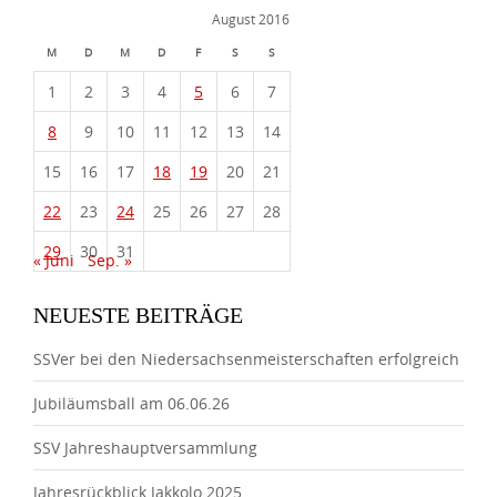
August 2016
M
D
M
D
F
S
S
1
2
3
4
5
6
7
8
9
10
11
12
13
14
15
16
17
18
19
20
21
22
23
24
25
26
27
28
29
30
31
« Juni
Sep. »
NEUESTE BEITRÄGE
SSVer bei den Niedersachsenmeisterschaften erfolgreich
Jubiläumsball am 06.06.26
SSV Jahreshauptversammlung
Jahresrückblick Jakkolo 2025