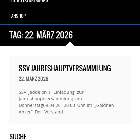
EINTRITTSERKLÄRUNG
FANSHOP
TAG:
22. MÄRZ 2026
SSV JAHRESHAUPTVERSAMMLUNG
22. MÄRZ 2026
SSV Jeddeloh II Einladung zur
Jahreshauptversammlung am
Donnerstag09.04.26, 20.00 Uhr im „Goldnen
Anker“ Der Vorstand
SUCHE