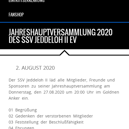
EINTRITTSERKLÄRUNG
FANSHOP
JAHRESHAUPTVERSAMMLUNG 2020
DES SSV JEDDELOH II EV
2. AUGUST 2020
Der SSV Jeddeloh II läd alle Mitglieder, Freunde und
Sponsoren zu seiner Jahreshauptversammlung am
Donnerstag, den 27.08.2020 um 20:00 Uhr im Goldnen
Anker ein.
01 Begrüßung
02 Gedenken der verstorbenen Mitglieder
03 Feststellung der Beschlußfähigkeit
04 Ehrungen