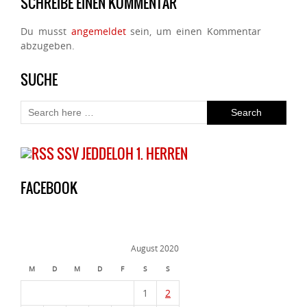
SCHREIBE EINEN KOMMENTAR
Du musst
angemeldet
sein, um einen Kommentar
abzugeben.
SUCHE
SSV JEDDELOH 1. HERREN
FACEBOOK
August 2020
M
D
M
D
F
S
S
1
2