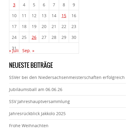
3
4
5
6
7
8
9
10
11
12
13
14
15
16
17
18
19
20
21
22
23
24
25
26
27
28
29
30
31
« Juli
Sep. »
NEUESTE BEITRÄGE
SSVer bei den Niedersachsenmeisterschaften erfolgreich
Jubiläumsball am 06.06.26
SSV Jahreshauptversammlung
Jahresrückblick Jakkolo 2025
Frohe Weihnachten