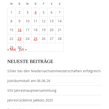
M
D
M
D
F
S
S
1
2
3
4
5
6
7
8
9
10
11
12
13
14
15
16
17
18
19
20
21
22
23
24
25
26
27
28
29
30
« Mai
Juli »
NEUESTE BEITRÄGE
SSVer bei den Niedersachsenmeisterschaften erfolgreich
Jubiläumsball am 06.06.26
SSV Jahreshauptversammlung
Jahresrückblick Jakkolo 2025