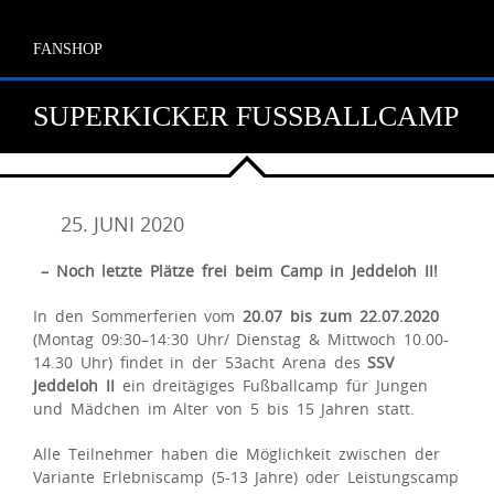
FANSHOP
SUPERKICKER FUSSBALLCAMP
25. JUNI 2020
– Noch letzte Plätze frei beim Camp in Jeddeloh II!
In den Sommerferien vom
20.07 bis zum 22.07.2020
(Montag 09:30–14:30 Uhr/ Dienstag & Mittwoch 10.00-
14.30 Uhr) findet in der 53acht Arena des
SSV
Jeddeloh II
ein dreitägiges Fußballcamp für Jungen
und Mädchen im Alter von 5 bis 15 Jahren statt.
Alle Teilnehmer haben die Möglichkeit zwischen der
Variante Erlebniscamp (5-13 Jahre) oder Leistungscamp