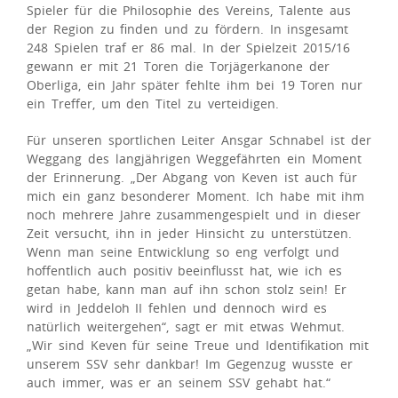
Spieler für die Philosophie des Vereins, Talente aus
der Region zu finden und zu fördern. In insgesamt
248 Spielen traf er 86 mal. In der Spielzeit 2015/16
gewann er mit 21 Toren die Torjägerkanone der
Oberliga, ein Jahr später fehlte ihm bei 19 Toren nur
ein Treffer, um den Titel zu verteidigen.
Für unseren sportlichen Leiter Ansgar Schnabel ist der
Weggang des langjährigen Weggefährten ein Moment
der Erinnerung. „Der Abgang von Keven ist auch für
mich ein ganz besonderer Moment. Ich habe mit ihm
noch mehrere Jahre zusammengespielt und in dieser
Zeit versucht, ihn in jeder Hinsicht zu unterstützen.
Wenn man seine Entwicklung so eng verfolgt und
hoffentlich auch positiv beeinflusst hat, wie ich es
getan habe, kann man auf ihn schon stolz sein! Er
wird in Jeddeloh II fehlen und dennoch wird es
natürlich weitergehen“, sagt er mit etwas Wehmut.
„Wir sind Keven für seine Treue und Identifikation mit
unserem SSV sehr dankbar! Im Gegenzug wusste er
auch immer, was er an seinem SSV gehabt hat.“