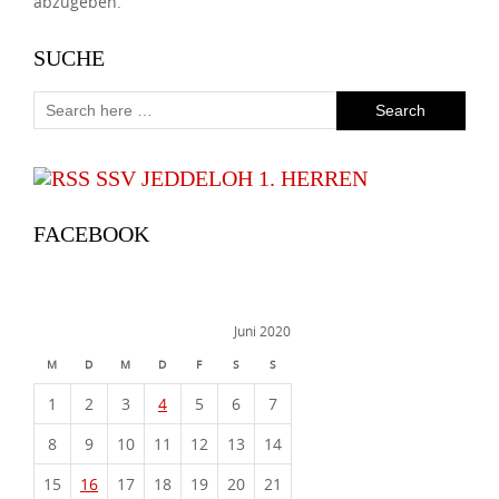
abzugeben.
SUCHE
SSV JEDDELOH 1. HERREN
FACEBOOK
Juni 2020
M
D
M
D
F
S
S
1
2
3
4
5
6
7
8
9
10
11
12
13
14
15
16
17
18
19
20
21