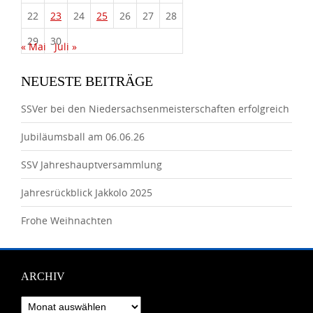
22
23
24
25
26
27
28
29
30
« Mai
Juli »
NEUESTE BEITRÄGE
SSVer bei den Niedersachsenmeisterschaften erfolgreich
Jubiläumsball am 06.06.26
SSV Jahreshauptversammlung
Jahresrückblick Jakkolo 2025
Frohe Weihnachten
ARCHIV
Archiv