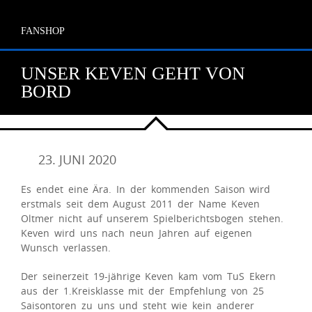
FANSHOP
UNSER KEVEN GEHT VON
BORD
23. JUNI 2020
Es endet eine Ära. In der kommenden Saison wird
erstmals seit dem August 2011 der Name Keven
Oltmer nicht auf unserem Spielberichtsbogen stehen.
Keven wird uns nach neun Jahren auf eigenen
Wunsch verlassen.
Der seinerzeit 19-jährige Keven kam vom TuS Ekern
aus der 1.Kreisklasse mit der Empfehlung von 25
Saisontoren zu uns und steht wie kein anderer