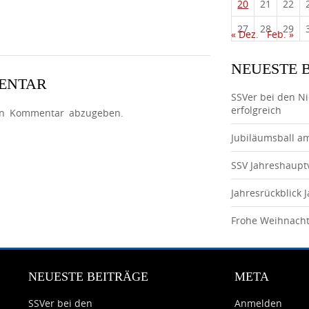
20
21
22
27
28
29
« Dez.
Feb. »
NEUESTE 
MENTAR
SSVer bei den N
erfolgreich
en Kommentar abzugeben.
Jubiläumsball a
SSV Jahreshaup
Jahresrückblick 
Frohe Weihnach
NEUESTE BEITRÄGE
META
SSVer bei den
Anmelden