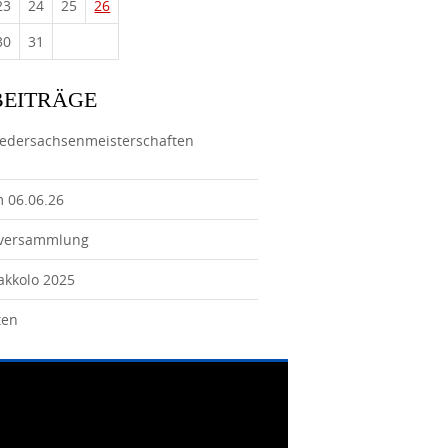
23
24
25
26
30
31
BEITRÄGE
iedersachsenmeisterschaften
m 06.06.26
tversammlung
Jakkolo 2025
ten