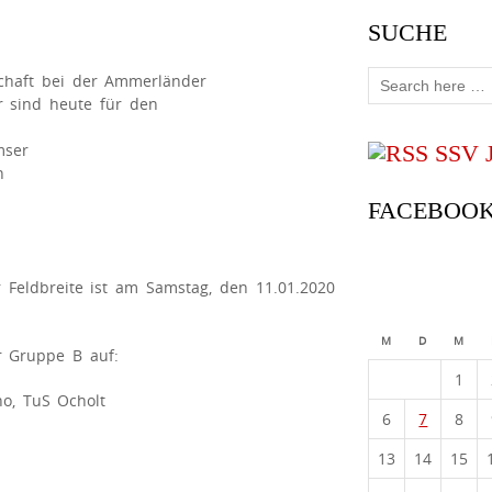
SUCHE
chaft bei der Ammerländer
er sind heute für den
mser
SSV 
n
FACEBOO
 Feldbreite ist am Samstag, den 11.01.2020
M
D
M
er Gruppe B auf:
1
o, TuS Ocholt
6
7
8
13
14
15