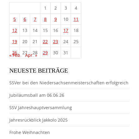
1
2
3
4
5
6
7
8
9
10
11
12
13
14
15
16
17
18
19
20
21
22
23
24
25
26
27
28
29
30
31
« Feb.
Apr. »
NEUESTE BEITRÄGE
SSVer bei den Niedersachsenmeisterschaften erfolgreich
Jubiläumsball am 06.06.26
SSV Jahreshauptversammlung
Jahresrückblick Jakkolo 2025
Frohe Weihnachten