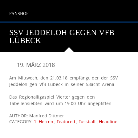
FANSHOP
SSV JEDDELOH GEGEN VFB
LÜBECK
19. MÄRZ 2018
Am Mittwoch, den 21.03.18 empfängt der der SSV
Jeddeloh gen VfB Lübeck in seiner 53acht Arena.
Das Regionalligaspiel Vierter gegen den
Tabellensiebten wird um 19:00 Uhr angepfiffen.
AUTHOR: Manfred Dittmer
CATEGORY:
1. Herren
,
Featured
,
Fussball
,
Headline