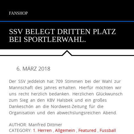
FANSHOP
SSV BELEGT DRITTEN PLATZ
BEI SPORTLERWAHL.
6. MÄRZ 2018
Der SSV Jeddeloh hat 709 Stimmen bei der Wahl zur
Mannschaft des Jahres erhalten. Hierfür möchten wir
uns recht herzlich bedanken. Herzlichen Glückwunsch
zum Sieg an den KBV Halsbek und ein großes
Dankeschön an die Nordwest-Zeitung für die
Organisation und den abwechslungsreichen Abend.
AUTHOR: Manfred Dittmer
CATEGORY:
1. Herren
,
Allgemein
,
Featured
,
Fussball