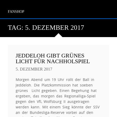
FANSHOP
TAG:
5. DEZEMBER 2017
JEDDELOH GIBT GRÜNES
LICHT FÜR NACHHOLSPIEL
5. DEZEMBER 2017
Morgen Abend um 19 Uhr rollt der Ball in
Jeddeloh. Die Platzkommission hat soeben
grünes Licht gegeben. Einen Begehung hat
ergeben, das morgen das Regionalliga-Spiel
gegen den VfL Wolfsburg II ausgetragen
werden kann. Mit einem Sieg könnte der SSV
an der Bundesliga-Reserve vorbei auf den