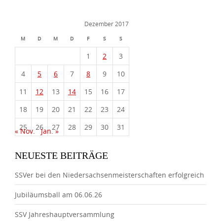
Dezember 2017
M
D
M
D
F
S
S
1
2
3
4
5
6
7
8
9
10
11
12
13
14
15
16
17
18
19
20
21
22
23
24
25
26
27
28
29
30
31
« Nov.
Jan. »
NEUESTE BEITRÄGE
SSVer bei den Niedersachsenmeisterschaften erfolgreich
Jubiläumsball am 06.06.26
SSV Jahreshauptversammlung