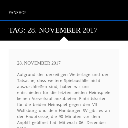
FANSHOP
TAG:
28. NOVEMBER 2017
28. NOVEMBER 2017
Aufgrund der derzeitigen Wetterlage und der
Tatsache, dass weitere Spielausfälle nicht
auszuschließen sind, haben wir uns
entschieden für die letzten beiden Heimspiele
keinen Vorverkauf anzubieten. Eintrittskarten
für die beiden Heimspiel gegen den VfL
Wolfsburg und dem Hamburger SV gibt es an
der Hauptkasse, die 90 Minuten vor dem
Anpfiff geöffnet hat. Mittwoch 06. Dezember