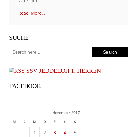
2017 um
Read More…
SUCHE
SSV JEDDELOH 1. HERREN
FACEBOOK
November 2017
M
D
M
D
F
S
S
1
2
3
4
5