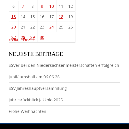
6
7
8
9
10
11
12
13
14
15
16
17
18
19
20
21
22
23
24
25
26
27
28
29
30
« Okt.
Dez. »
NEUESTE BEITRÄGE
SSVer bei den Niedersachsenmeisterschaften erfolgreich
Jubiläumsball am 06.06.26
SSV Jahreshauptversammlung
Jahresrückblick Jakkolo 2025
Frohe Weihnachten