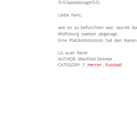
💦
💦
Spielabsage
💦
💦
Liebe Fans,
wie es zu befürchten war, wurde da
Wolfsburg soeben abgesagt.
Eine Platzkommission hat den Rasenpl
LG euer René
AUTHOR: Manfred Dittmer
CATEGORY:
1. Herren
,
Fussball