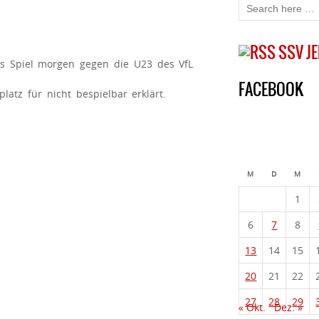
SSV J
s Spiel morgen gegen die U23 des VfL
FACEBOOK
atz für nicht bespielbar erklärt.
M
D
M
1
6
7
8
13
14
15
20
21
22
27
28
29
« Okt.
Dez. »