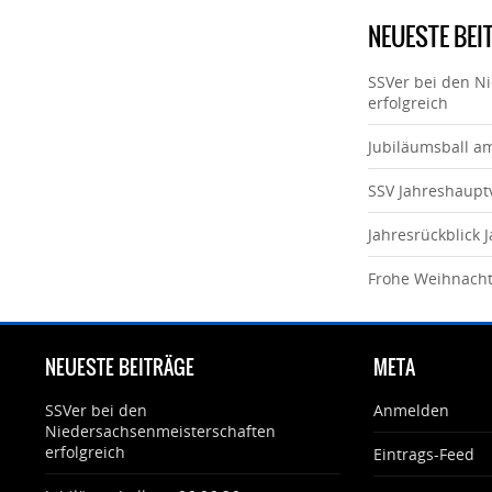
NEUESTE BEI
SSVer bei den N
erfolgreich
Jubiläumsball a
SSV Jahreshaup
Jahresrückblick 
Frohe Weihnach
NEUESTE BEITRÄGE
META
SSVer bei den
Anmelden
Niedersachsenmeisterschaften
erfolgreich
Eintrags-Feed