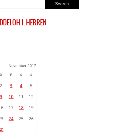
EDDELOH 1. HERREN
November 2017
D
F
S
S
2
3
4
5
9
10
11
12
16
17
18
19
23
24
25
26
30