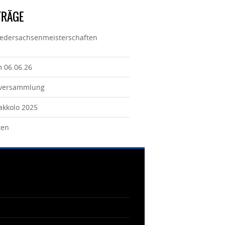
TRÄGE
iedersachsenmeisterschaften
m 06.06.26
tversammlung
Jakkolo 2025
ten