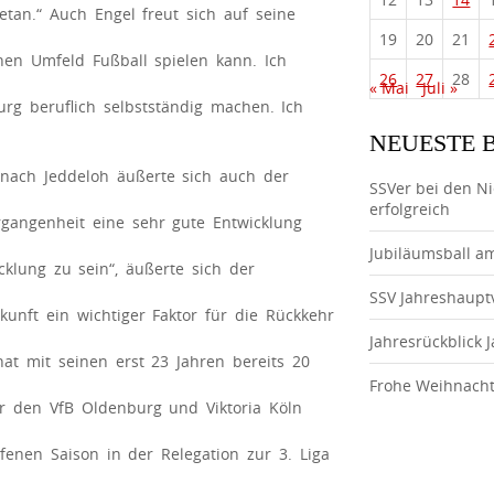
etan.“ Auch Engel freut sich auf seine
19
20
21
hen Umfeld Fußball spielen kann. Ich
26
27
28
« Mai
Juli »
rg beruflich selbstständig machen. Ich
NEUESTE 
nach Jeddeloh äußerte sich auch der
SSVer bei den N
erfolgreich
ergangenheit eine sehr gute Entwicklung
Jubiläumsball a
icklung zu sein“, äußerte sich der
SSV Jahreshaup
kunft ein wichtiger Faktor für die Rückkehr
Jahresrückblick 
at mit seinen erst 23 Jahren bereits 20
Frohe Weihnach
ür den VfB Oldenburg und Viktoria Köln
fenen Saison in der Relegation zur 3. Liga