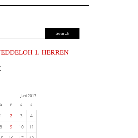
JEDDELOH 1. HERREN
K
Juni 2017
D
F
S
S
1
2
3
4
8
9
10
11
15
16
17
18