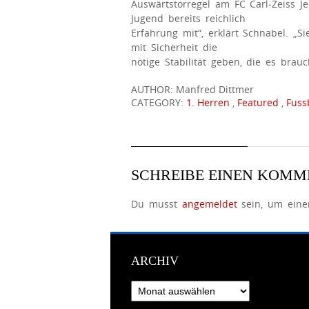
Auswärtstorregel am FC Carl‐Zeiss Je
Jugend bereits reichlich
Erfahrung mit“, erklärt Schnabel. „
mit Sicherheit die
nötige Stabilität geben, die es brau
AUTHOR: Manfred Dittmer
CATEGORY:
1. Herren
,
Featured
,
Fuss
SCHREIBE EINEN KOM
Du musst
angemeldet
sein, um ein
ARCHIV
Archiv