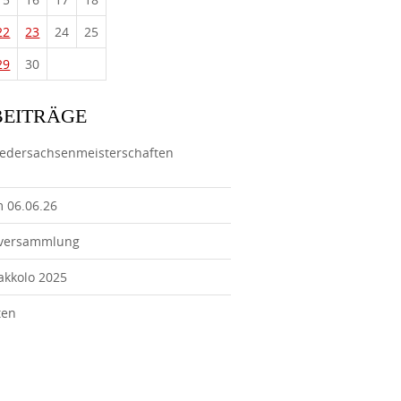
22
23
24
25
29
30
BEITRÄGE
iedersachsenmeisterschaften
m 06.06.26
tversammlung
Jakkolo 2025
ten