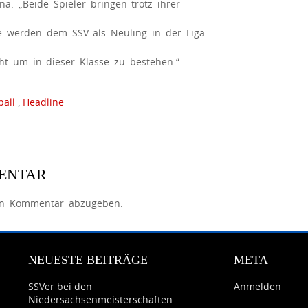
na. „Beide Spieler bringen trotz ihrer
Sie werden dem SSV als Neuling in der Liga
cht um in dieser Klasse zu bestehen.“
ball
,
Headline
MENTAR
en Kommentar abzugeben.
NEUESTE BEITRÄGE
META
SSVer bei den
Anmelden
Niedersachsenmeisterschaften