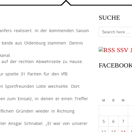
SUCHE
anfers realisiert. In der kommenden Saison
die beide aus Oldenburg stammen. Dennis
SSV 
kanal.
 auf der rechten Abwehrseite zu Hause.
FACEBOO
ur spielte 31 Partien für den VfB
en Sportfreunden Lotte wechselte. Dort
en zum Einsatz, in denen er einen Treffer
M
D
M
uflichen Gründen wieder in Richtung
5
6
7
Leiter Ansgar Schnabel. „Er war von unserer
12
13
14