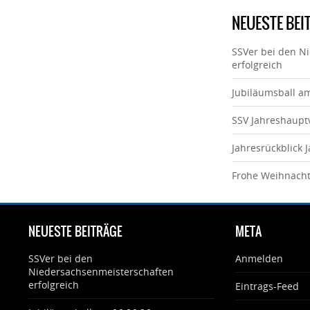
NEUESTE BEI
SSVer bei den N
erfolgreich
Jubiläumsball a
SSV Jahreshaup
Jahresrückblick 
Frohe Weihnach
NEUESTE BEITRÄGE
META
SSVer bei den
Anmelden
Niedersachsenmeisterschaften
erfolgreich
Eintrags-Feed