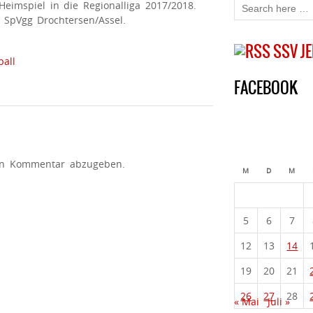
Heimspiel in die Regionalliga 2017/2018.
 SpVgg Drochtersen/Assel.
SSV J
ball
FACEBOOK
en Kommentar abzugeben.
M
D
M
5
6
7
12
13
14
19
20
21
26
27
28
« Mai
Juli »