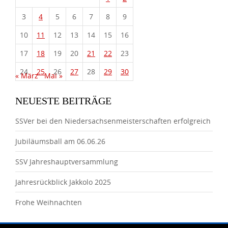
3
4
5
6
7
8
9
10
11
12
13
14
15
16
17
18
19
20
21
22
23
24
25
26
27
28
29
30
« März
Mai »
NEUESTE BEITRÄGE
SSVer bei den Niedersachsenmeisterschaften erfolgreich
Jubiläumsball am 06.06.26
SSV Jahreshauptversammlung
Jahresrückblick Jakkolo 2025
Frohe Weihnachten