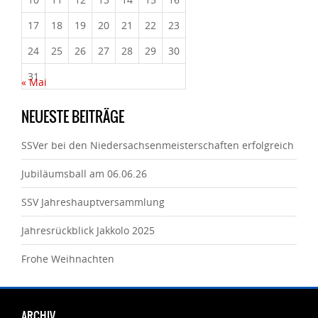
17
18
19
20
21
22
23
24
25
26
27
28
29
30
31
« Mai
NEUESTE BEITRÄGE
SSVer bei den Niedersachsenmeisterschaften erfolgreich
Jubiläumsball am 06.06.26
SSV Jahreshauptversammlung
Jahresrückblick Jakkolo 2025
Frohe Weihnachten
ARCHIV