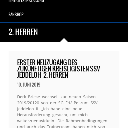
EINTRITTSERKLÄRUNG
FANSHOP
2. HERREN
ERSTER NEUZUGANG DES
ZUKÜNFTIGEN KREISLIGISTEN SSV
JEDDELOH- 2. HERREN
10. JUNI 2019
Derk Briese wechselt zur neuen Saison
2019/20120 von der SG Fri/ Pe zum SSV
Jeddeloh II. „Ich habe eine neue
Herausforderung gesucht, um mich
weiterzuentwickeln. Die Rahmenbedingungen
und auch das Trainerteam haben mich von