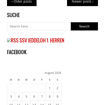
‹ Older posts
Newer posts ›
SUCHE
SSV JEDDELOH 1. HERREN
FACEBOOK
August 2026
M
D
M
D
F
S
S
1
2
3
4
5
6
7
8
9
10
11
12
13
14
15
16