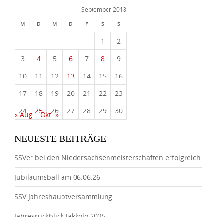
September 2018
M
D
M
D
F
S
S
1
2
3
4
5
6
7
8
9
10
11
12
13
14
15
16
17
18
19
20
21
22
23
24
25
26
27
28
29
30
« Aug.
Okt. »
NEUESTE BEITRÄGE
SSVer bei den Niedersachsenmeisterschaften erfolgreich
Jubiläumsball am 06.06.26
SSV Jahreshauptversammlung
Jahresrückblick Jakkolo 2025