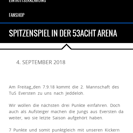
EINTRITTSERKLÄRUNG
FANSHOP
SPITZENSPIEL IN DER 53ACHT ARENA
4. SEPTEMBER 2018
Am Freitag,,den 7.9.18 kommt die 2. Mannschaft des
TuS Eversten zu uns nach Jeddeloh.
Wir wollen die nächsten drei Punkte einfahren. Doch
auch als Aufsteiger machen die Jungs aus Eversten da
weiter, wo sie letzte Saison aufgehört haben.
7 Punkte und somit punktgleich mit unseren Kickern