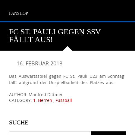
FANSHOP
FC ST. PAULI GEGEN SSV
FÄLLT AUS!
16. FEBRUAR 2018
Das Auswärtsspiel gegen FC St. Pauli U23 am Sonntag
fällt aufgrund der Unspielbarkeit des Platzes aus.
AUTHOR: Manfred Dittmer
CATEGORY:
1. Herren
,
Fussball
SUCHE