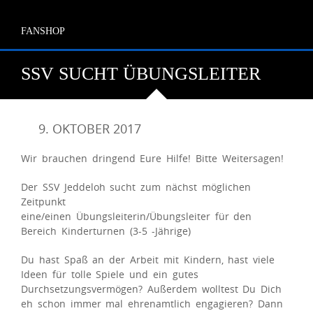
FANSHOP
SSV SUCHT ÜBUNGSLEITER
9. OKTOBER 2017
Wir brauchen dringend Eure Hilfe! Bitte Weitersagen!
Der SSV Jeddeloh sucht zum nächst möglichen
Zeitpunkt
eine/einen Übungsleiterin/Übungsleiter für den
Bereich Kinderturnen (3-5 -Jährige)
Du hast Spaß an der Arbeit mit Kindern, hast viele
Ideen für tolle Spiele und ein gutes
Durchsetzungsvermögen? Außerdem wolltest Du Dich
eh schon immer mal ehrenamtlich engagieren? Dann