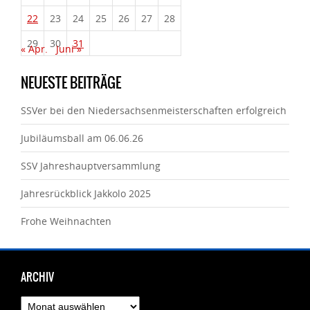
22
23
24
25
26
27
28
29
30
31
« Apr.
Juni »
NEUESTE BEITRÄGE
SSVer bei den Niedersachsenmeisterschaften erfolgreich
Jubiläumsball am 06.06.26
SSV Jahreshauptversammlung
Jahresrückblick Jakkolo 2025
Frohe Weihnachten
ARCHIV
Archiv