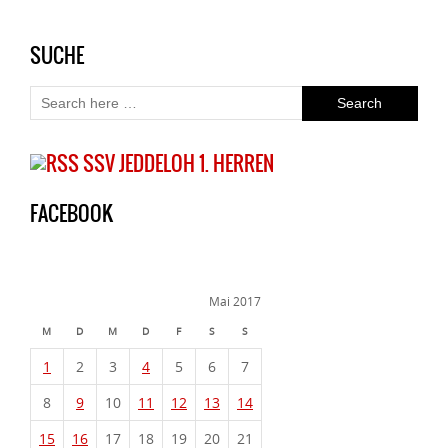
SUCHE
SSV JEDDELOH 1. HERREN
FACEBOOK
Mai 2017
M
D
M
D
F
S
S
1
2
3
4
5
6
7
8
9
10
11
12
13
14
15
16
17
18
19
20
21