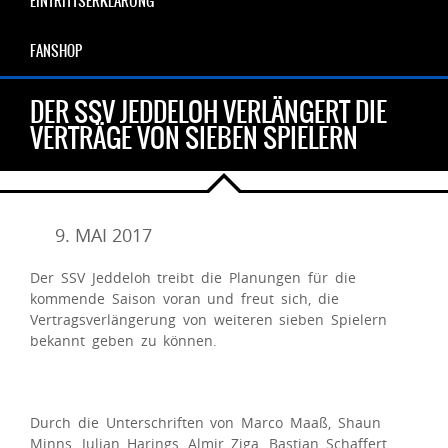
EINTRITTSERKLÄRUNG
FANSHOP
DER SSV JEDDELOH VERLÄNGERT DIE
VERTRÄGE VON SIEBEN SPIELERN
9. MAI 2017
Der SSV Jeddeloh treibt die Planungen für die
kommende Saison voran und freut sich, die
Vertragsverlängerung von weiteren sieben Spielern
bekannt geben zu können.
Durch die Unterschriften von Marco Maaß, Shaun
Minns, Julian Harings, Almir Ziga, Bastian Schaffert,