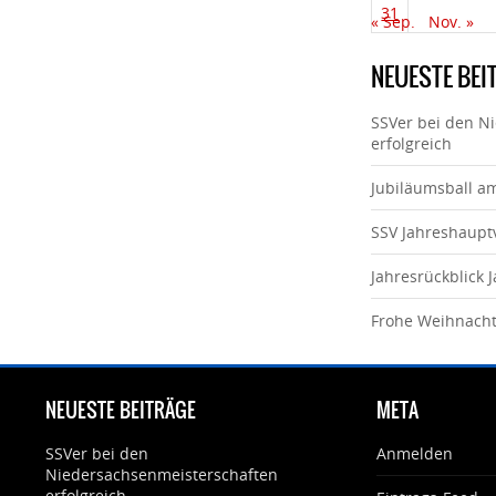
31
« Sep.
Nov. »
NEUESTE BEI
SSVer bei den N
erfolgreich
Jubiläumsball a
SSV Jahreshaup
Jahresrückblick 
Frohe Weihnach
NEUESTE BEITRÄGE
META
SSVer bei den
Anmelden
Niedersachsenmeisterschaften
erfolgreich