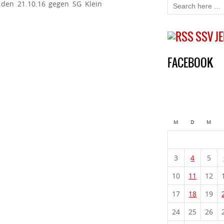
 den 21.10.16 gegen SG Klein
SSV J
FACEBOOK
M
D
M
3
4
5
10
11
12
17
18
19
24
25
26